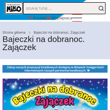
Przejdź
do
treści
Kontakt
Współpraca
Ścieżka
Strona główna
Bajeczki na dobranoc. Zajączek
Bajeczki na dobranoc.
nawigacyjna
Zajączek