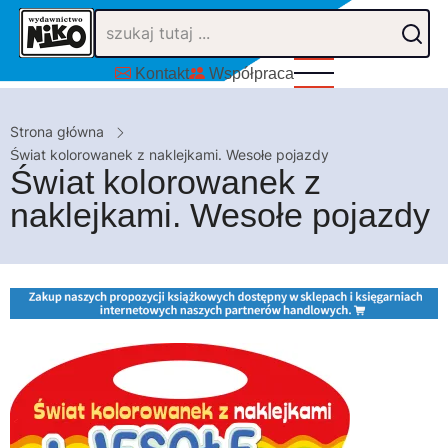
Przejdź
do
treści
Kontakt
Współpraca
Ścieżka
Strona główna
nawigacyjna
Świat kolorowanek z naklejkami. Wesołe pojazdy
Świat kolorowanek z
naklejkami. Wesołe pojazdy